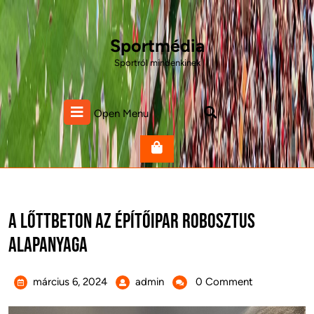
Skip
to
content
Sportmédia
Sportról mindenkinek
Open
Open Menu
Menu
A lőttbeton az építőipar robosztus
alapanyaga
március
A
március 6, 2024
admin
0 Comment
6,
lőttbeton
2024
az