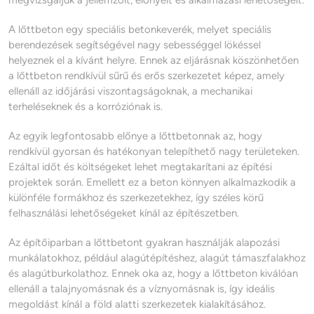
megvizsgáljuk a jellemzőit, előnyeit és alkalmazási lehetőségeit.
A lőttbeton egy speciális betonkeverék, melyet speciális
berendezések segítségével nagy sebességgel lökéssel
helyeznek el a kívánt helyre. Ennek az eljárásnak köszönhetően
a lőttbeton rendkívül sűrű és erős szerkezetet képez, amely
ellenáll az időjárási viszontagságoknak, a mechanikai
terheléseknek és a korróziónak is.
Az egyik legfontosabb előnye a lőttbetonnak az, hogy
rendkívül gyorsan és hatékonyan telepíthető nagy területeken.
Ezáltal időt és költségeket lehet megtakarítani az építési
projektek során. Emellett ez a beton könnyen alkalmazkodik a
különféle formákhoz és szerkezetekhez, így széles körű
felhasználási lehetőségeket kínál az építészetben.
Az építőiparban a lőttbetont gyakran használják alapozási
munkálatokhoz, például alagútépítéshez, alagút támaszfalakhoz
és alagútburkolathoz. Ennek oka az, hogy a lőttbeton kiválóan
ellenáll a talajnyomásnak és a víznyomásnak is, így ideális
megoldást kínál a föld alatti szerkezetek kialakításához.