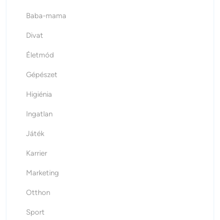
Baba-mama
Divat
Életmód
Gépészet
Higiénia
Ingatlan
Játék
Karrier
Marketing
Otthon
Sport