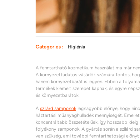
Categories :
Higiénia
A fenntartható kozmetikum használat ma már nem
A környezettudatos vásárlók számára fontos, hogy 
hanem környezetbarát is legyen. Ebben a folya
termékek kiemelt szerepet kapnak, és egyre népsz
és környezetbarátok.
A
szilárd samponok
legnagyobb előnye, hogy nincs
háztartási műanyaghulladék mennyiségét. Emellett 
koncentráltabb összetételűek, így hosszabb ide
folyékony samponok. A gyártás során a szilárd s
van szükség, ami további fenntarthatósági előnyt 