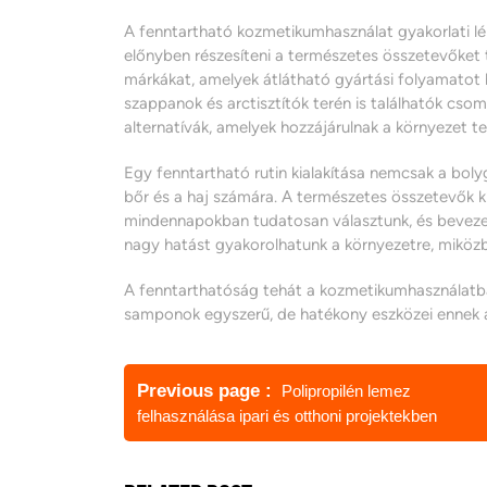
A fenntartható kozmetikumhasználat gyakorlati lé
előnyben részesíteni a természetes összetevőket 
márkákat, amelyek átlátható gyártási folyamatot b
szappanok és arctisztítók terén is találhatók c
alternatívák, amelyek hozzájárulnak a környezet t
Egy fenntartható rutin kialakítása nemcsak a bol
bőr és a haj számára. A természetes összetevők kí
mindennapokban tudatosan választunk, és bevezetj
nagy hatást gyakorolhatunk a környezetre, miköz
A fenntarthatóság tehát a kozmetikumhasználatban
samponok egyszerű, de hatékony eszközei ennek 
Bejegyzés
Previous page
Polipropilén lemez
navigáció
felhasználása ipari és otthoni projektekben