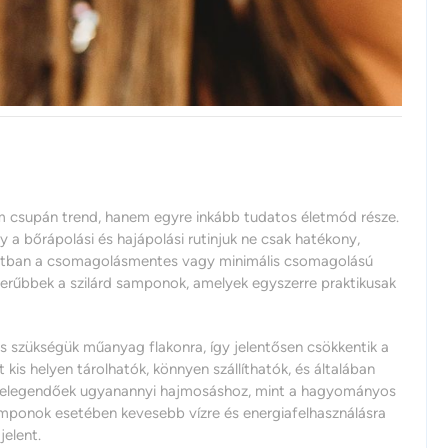
 csupán trend, hanem egyre inkább tudatos életmód része.
a bőrápolási és hajápolási rutinjuk ne csak hatékony,
matban a csomagolásmentes vagy minimális csomagolású
erűbbek a szilárd samponok, amelyek egyszerre praktikusak
 szükségük műanyag flakonra, így jelentősen csökkentik a
kis helyen tárolhatók, könnyen szállíthatók, és általában
ig elegendőek ugyanannyi hajmosáshoz, mint a hagyományos
amponok esetében kevesebb vízre és energiafelhasználásra
jelent.