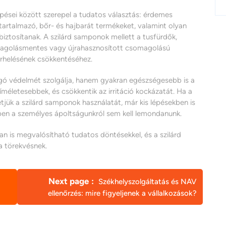
pései között szerepel a tudatos választás: érdemes
tartalmazó, bőr- és hajbarát termékeket, valamint olyan
iztosítanak. A szilárd samponok mellett a tusfürdők,
somagolásmentes vagy újrahasznosított csomagolású
erhelésének csökkentéséhez.
ygó védelmét szolgálja, hanem gyakran egészségesebb is a
méletesebbek, és csökkentik az irritáció kockázatát. Ha a
ük a szilárd samponok használatát, már kis lépésekben is
ben a személyes ápoltságunkról sem kell lemondanunk.
 is megvalósítható tudatos döntésekkel, és a szilárd
a törekvésnek.
Next page
Székhelyszolgáltatás és NAV
ellenőrzés: mire figyeljenek a vállalkozások?