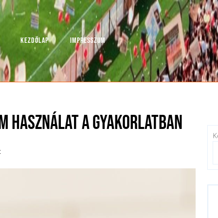
KEZDŐLAP
IMPRESSZUM
m használat a gyakorlatban
K
t