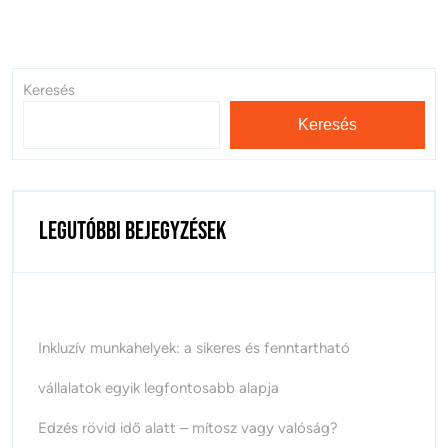
Keresés
Keresés
Legutóbbi bejegyzések
Inkluzív munkahelyek: a sikeres és fenntartható
vállalatok egyik legfontosabb alapja
Edzés rövid idő alatt – mítosz vagy valóság?