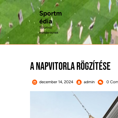
Skip
to
Sportm
content
édia
Sportról
mindenkinek
A napvitorla rögzítése
december
A
december 14, 2024
admin
0 Com
14,
napvitorla
2024
rögzítése