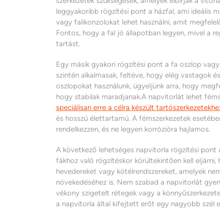
szerkezetek szükségesek, amelyek elbírják a vitorla
leggyakoribb rögzítési pont a házfal, ami ideális
vagy falikonzolokat lehet használni, amit megfelelőe
Fontos, hogy a fal jó állapotban legyen, mivel a 
tartást.
Egy másik gyakori rögzítési pont a fa oszlop vagy
szintén alkalmasak, feltéve, hogy elég vastagok és
oszlopokat használunk, ügyeljünk arra, hogy meg
hogy stabilak maradjanak.A napvitorlát lehet féms
speciálisan erre a célra készült tartószerkezetekhe
és hosszú élettartamú. A fémszerkezetek esetében
rendelkezzen, és ne legyen korrózióra hajlamos.
A következő lehetséges napvitorla rögzítési pont 
fákhoz való rögzítéskor körültekintően kell eljárni
hevedereket vagy kötélrendszereket, amelyek nem 
növekedéséhez is. Nem szabad a napvitorlát gyenge,
vékony szigetelt rétegek vagy a könnyűszerkezetes
a napvitorla által kifejtett erőt egy nagyobb szél 