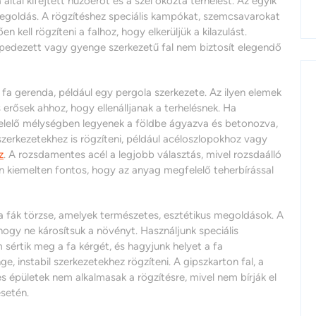
 által kifejtett húzóerőt és a szél okozta terhelést. Az egyik
 megoldás. A rögzítéshez speciális kampókat, szemcsavarokat
n kell rögzíteni a falhoz, hogy elkerüljük a kilazulást.
repedezett vagy gyenge szerkezetű fal nem biztosít elegendő
 fa gerenda, például egy pergola szerkezete. Az ilyen elemek
 erősek ahhoz, hogy ellenálljanak a terhelésnek. Ha
felelő mélységben legyenek a földbe ágyazva és betonozva,
zerkezetekhez is rögzíteni, például acéloszlopokhoz vagy
z
. A rozsdamentes acél a legjobb választás, mivel rozsdaálló
 kiemelten fontos, hogy az anyag megfelelő teherbírással
a fák törzse, amelyek természetes, esztétikus megoldások. A
, hogy ne károsítsuk a növényt. Használjunk speciális
sértik meg a fa kérgét, és hagyjunk helyet a fa
 instabil szerkezetekhez rögzíteni. A gipszkarton fal, a
 épületek nem alkalmasak a rögzítésre, mivel nem bírják el
esetén.