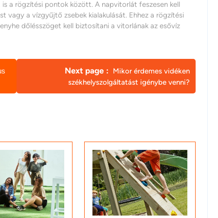
s a rögzítési pontok között. A napvitorlát feszesen kell
ést vagy a vízgyűjtő zsebek kialakulását. Ehhez a rögzítési
enyhe dőlésszöget kell biztosítani a vitorlának az esővíz
Next page
us
Mikor érdemes vidéken
székhelyszolgáltatást igénybe venni?