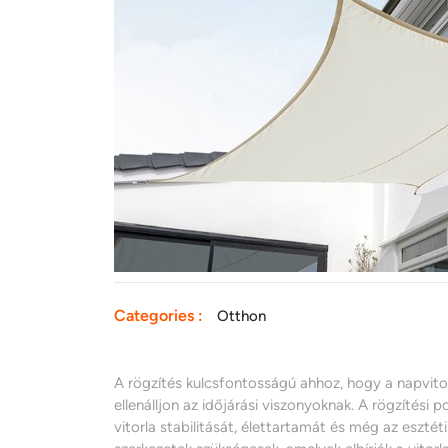
Categories :
Otthon
A rögzítés kulcsfontosságú ahhoz, hogy a napvito
ellenálljon az időjárási viszonyoknak. A rögzítés
vitorla stabilitását, élettartamát és még az esztéti