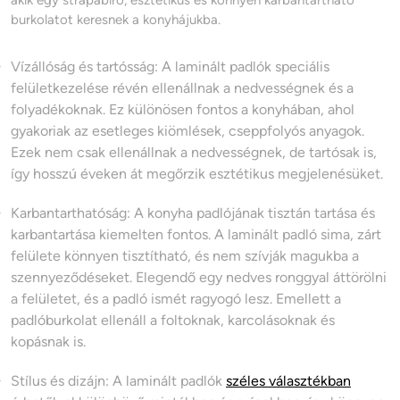
akik egy strapabíró, esztétikus és könnyen karbantartható
burkolatot keresnek a konyhájukba.
Vízállóság és tartósság: A laminált padlók speciális
felületkezelése révén ellenállnak a nedvességnek és a
folyadékoknak. Ez különösen fontos a konyhában, ahol
gyakoriak az esetleges kiömlések, cseppfolyós anyagok.
Ezek nem csak ellenállnak a nedvességnek, de tartósak is,
így hosszú éveken át megőrzik esztétikus megjelenésüket.
Karbantarthatóság: A konyha padlójának tisztán tartása és
karbantartása kiemelten fontos. A laminált padló sima, zárt
felülete könnyen tisztítható, és nem szívják magukba a
szennyeződéseket. Elegendő egy nedves ronggyal áttörölni
a felületet, és a padló ismét ragyogó lesz. Emellett a
padlóburkolat ellenáll a foltoknak, karcolásoknak és
kopásnak is.
Stílus és dizájn: A laminált padlók
széles választékban