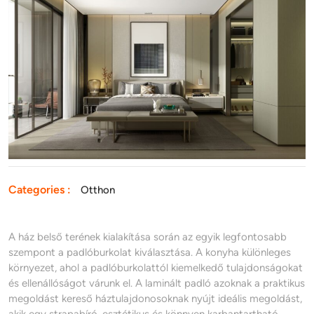
az
ideális
választás
a
konyhában
Categories :
Otthon
A ház belső terének kialakítása során az egyik legfontosabb
szempont a padlóburkolat kiválasztása. A konyha különleges
környezet, ahol a padlóburkolattól kiemelkedő tulajdonságokat
és ellenállóságot várunk el. A laminált padló azoknak a praktikus
megoldást kereső háztulajdonosoknak nyújt ideális megoldást,