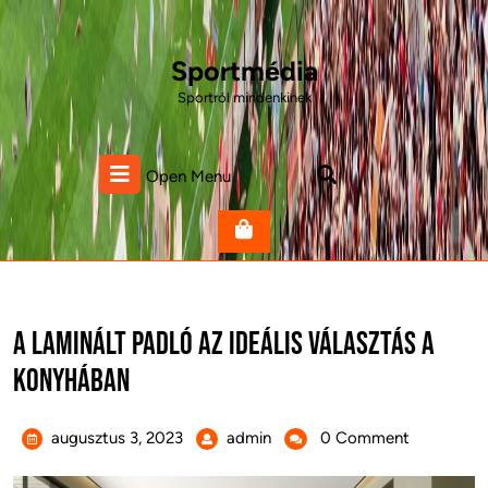
Skip
to
content
Sportmédia
Sportról mindenkinek
Open
Open Menu
Menu
A laminált padló az ideális választás a
konyhában
augusztus
A
augusztus 3, 2023
admin
0 Comment
3,
laminált
2023
padló