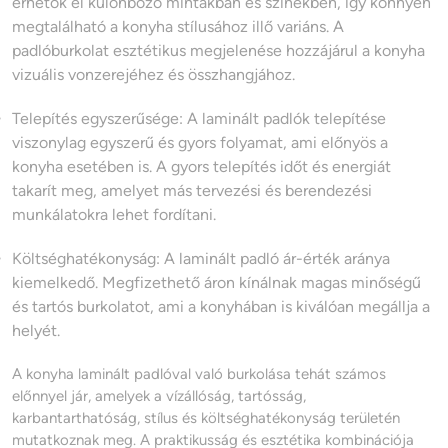
érhetők el különböző mintákban és színekben, így könnyen
megtalálható a konyha stílusához illő variáns. A
padlóburkolat esztétikus megjelenése hozzájárul a konyha
vizuális vonzerejéhez és összhangjához.
Telepítés egyszerűsége: A laminált padlók telepítése
viszonylag egyszerű és gyors folyamat, ami előnyös a
konyha esetében is. A gyors telepítés időt és energiát
takarít meg, amelyet más tervezési és berendezési
munkálatokra lehet fordítani.
Költséghatékonyság: A laminált padló ár-érték aránya
kiemelkedő. Megfizethető áron kínálnak magas minőségű
és tartós burkolatot, ami a konyhában is kiválóan megállja a
helyét.
A konyha laminált padlóval való burkolása tehát számos
előnnyel jár, amelyek a vízállóság, tartósság,
karbantarthatóság, stílus és költséghatékonyság területén
mutatkoznak meg. A praktikusság és esztétika kombinációja