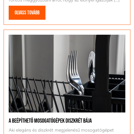
fontos meggyőződni arról, hogy az előnyei igazolják [...]
Olvass
Olvass tovább
tovább
A beépíthető mosogatógépek diszkrét bája
Aki elegáns és diszkrét megjelenésű mosogatógépet