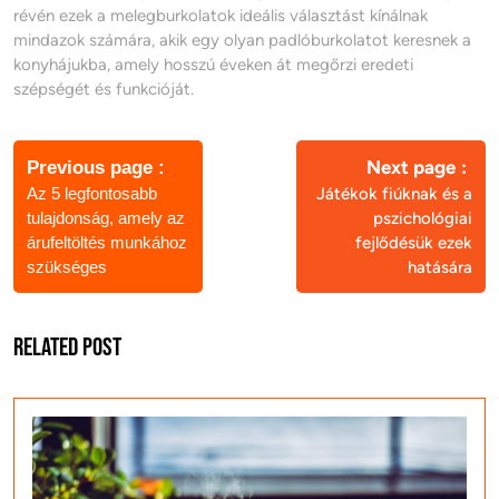
révén ezek a melegburkolatok ideális választást kínálnak
mindazok számára, akik egy olyan padlóburkolatot keresnek a
konyhájukba, amely hosszú éveken át megőrzi eredeti
szépségét és funkcióját.
Bejegyzés
navigáció
Next page
Previous page
Az 5 legfontosabb
Játékok fiúknak és a
tulajdonság, amely az
pszichológiai
árufeltöltés munkához
fejlődésük ezek
szükséges
hatására
Related Post