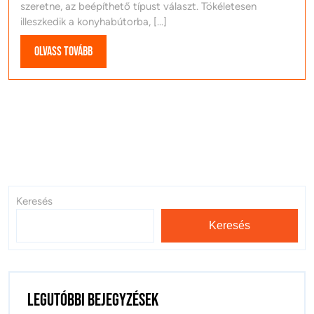
szeretne, az beépíthető típust választ. Tökéletesen
illeszkedik a konyhabútorba, [...]
Olvass
Olvass tovább
tovább
Keresés
Keresés
Legutóbbi bejegyzések