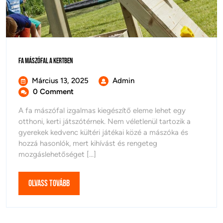
Fa
Fa Mászófal A Kertben
Mászófal
A
Március
Fa
Március 13, 2025
Admin
Kertben
13,
Mászófal
0 Comment
2025
A
A fa mászófal izgalmas kiegészítő eleme lehet egy
Kertben
otthoni, kerti játszótérnek. Nem véletlenül tartozik a
gyerekek kedvenc kültéri játékai közé a mászóka és
hozzá hasonlók, mert kihívást és rengeteg
mozgáslehetőséget [...]
Olvass
Olvass Tovább
Tovább