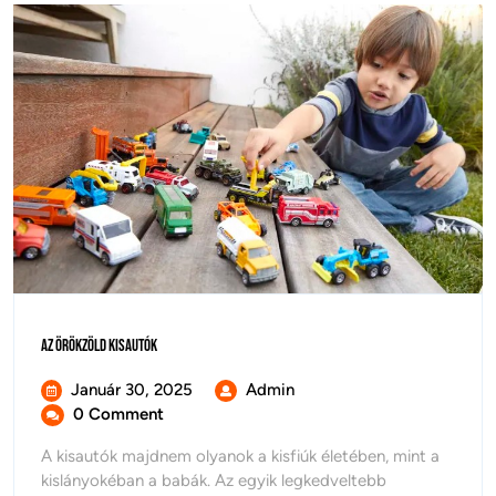
Az
Az Örökzöld Kisautók
Örökzöld
Kisautók
Január
Az
Január 30, 2025
Admin
30,
Örökzöld
0 Comment
2025
Kisautók
A kisautók majdnem olyanok a kisfiúk életében, mint a
kislányokéban a babák. Az egyik legkedveltebb