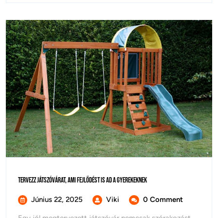
Tervezz
Tervezz Játszóvárat, Ami Fejlődést Is Ad A Gyerekeknek
Játszóvárat,
Ami
Június
Tervezz
Június 22, 2025
Viki
0 Comment
Fejlődést
22,
Játszóvárat,
Is