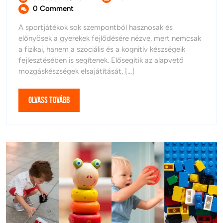
10,
Sportjátékok
0 Comment
2024
Szerepéről
A sportjátékok sok szempontból hasznosak és
előnyösek a gyerekek fejlődésére nézve, mert nemcsak
a fizikai, hanem a szociális és a kognitív készségeik
fejlesztésében is segítenek. Elősegítik az alapvető
mozgáskészségek elsajátítását, [...]
Olvass
Olvass Tovább
Tovább