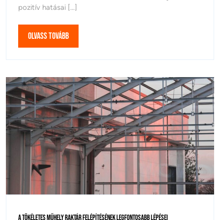
pozitív hatásai [...]
Hatására
Olvass
Olvass Tovább
Tovább
A
A Tökéletes Műhely Raktár Felépítésének Legfontosabb Lépései