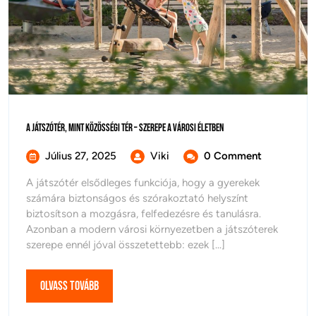
A
A Játszótér, Mint Közösségi Tér – Szerepe A Városi Életben
Játszótér,
Mint
Július
A
Július 27, 2025
Viki
0 Comment
Közösségi
27,
Játszótér,
Tér
A játszótér elsődleges funkciója, hogy a gyerekek
–
2025
Mint
számára biztonságos és szórakoztató helyszínt
Szerepe
Közösségi
A
biztosítson a mozgásra, felfedezésre és tanulásra.
Tér
Városi
Azonban a modern városi környezetben a játszóterek
–
Életben
szerepe ennél jóval összetettebb: ezek [...]
Szerepe
A
Városi
Olvass
Olvass Tovább
Életben
Tovább