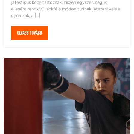
játéktípus közé tartoznak, hiszen egyszerűségük
ellenére rendkívül sokféle módon tudnak játszani vele a
gyerekek, a [...]
Olvass
Olvass Tovább
Tovább