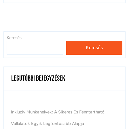
Keresés
Keresés
Legutóbbi bejegyzések
Inkluzív Munkahelyek: A Sikeres És Fenntartható
Vállalatok Egyik Legfontosabb Alapja