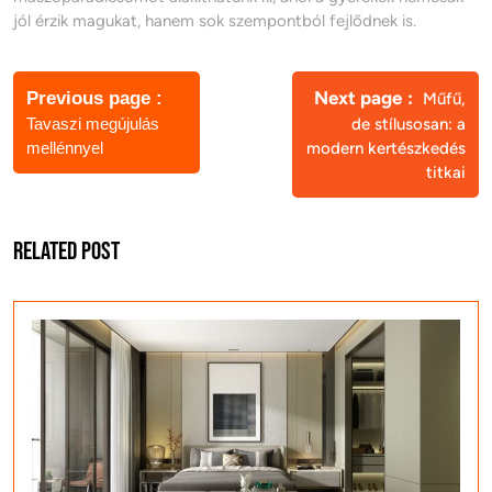
jól érzik magukat, hanem sok szempontból fejlődnek is.
Bejegyzés
navigáció
Next page
Previous page
Műfű,
Tavaszi megújulás
de stílusosan: a
mellénnyel
modern kertészkedés
titkai
Related Post