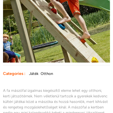
Categories :
Játék
Otthon
A fa mászófal izgalmas kiegészítő eleme lehet egy otthoni,
kerti játszótérnek. Nem véletlenül tartozik a gyerekek kedvenc
kültéri játékai közé a mászóka és hozzá hasonlók, mert kihívást
és rengeteg mozgáslehetőséget kínál. A mászófal a kertben
pedig egy mini kalandparkká teheti a mindennapi játszóteret.