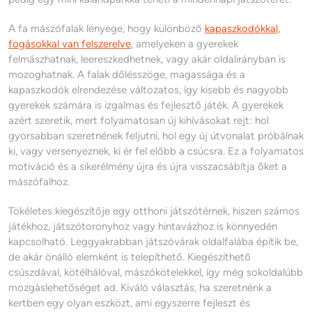
A fa mászófalak lényege, hogy különböző
kapaszkodókkal,
fogásokkal van felszerelve
, amelyeken a gyerekek
felmászhatnak, leereszkedhetnek, vagy akár oldalirányban is
mozoghatnak. A falak dőlésszöge, magassága és a
kapaszkodók elrendezése változatos, így kisebb és nagyobb
gyerekek számára is izgalmas és fejlesztő játék. A gyerekek
azért szeretik, mert folyamatosan új kihívásokat rejt: hol
gyorsabban szeretnének feljutni, hol egy új útvonalat próbálnak
ki, vagy versenyeznek, ki ér fel előbb a csúcsra. Ez a folyamatos
motiváció és a sikerélmény újra és újra visszacsábítja őket a
mászófalhoz.
Tökéletes kiegészítője egy otthoni játszótérnek, hiszen számos
játékhoz, játszótoronyhoz vagy hintavázhoz is könnyedén
kapcsolható. Leggyakrabban játszóvárak oldalfalába építik be,
de akár önálló elemként is telepíthető. Kiegészíthető
csúszdával, kötélhálóval, mászókötelekkel, így még sokoldalúbb
mozgáslehetőséget ad. Kiváló választás, ha szeretnénk a
kertben egy olyan eszközt, ami egyszerre fejleszt és