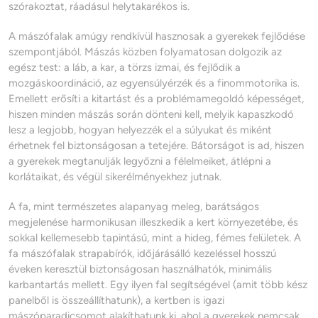
szórakoztat, ráadásul helytakarékos is.
A mászófalak amúgy rendkívül hasznosak a gyerekek fejlődése
szempontjából. Mászás közben folyamatosan dolgozik az
egész test: a láb, a kar, a törzs izmai, és fejlődik a
mozgáskoordináció, az egyensúlyérzék és a finommotorika is.
Emellett erősíti a kitartást és a problémamegoldó képességet,
hiszen minden mászás során dönteni kell, melyik kapaszkodó
lesz a legjobb, hogyan helyezzék el a súlyukat és miként
érhetnek fel biztonságosan a tetejére. Bátorságot is ad, hiszen
a gyerekek megtanulják legyőzni a félelmeiket, átlépni a
korlátaikat, és végül sikerélményekhez jutnak.
A fa, mint természetes alapanyag meleg, barátságos
megjelenése harmonikusan illeszkedik a kert környezetébe, és
sokkal kellemesebb tapintású, mint a hideg, fémes felületek. A
fa mászófalak strapabírók, időjárásálló kezeléssel hosszú
éveken keresztül biztonságosan használhatók, minimális
karbantartás mellett. Egy ilyen fal segítségével (amit több kész
panelből is összeállíthatunk), a kertben is igazi
mászóparadicsomot alakíthatunk ki, ahol a gyerekek nemcsak