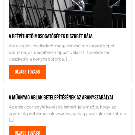
A beépíthető mosogatógépek diszkrét bája
Aki elegáns és diszkrét megjelenésű mosogatógépet
szeretne, az beépíthető típust választ. Tökéletesen
illeszkedik a konyhabútorba, [...]
Olvass
Olvass tovább
tovább
A műanyag ablak betelepítésének az aranyszabályai
Az ablakipar egyik kevésbé ismert jellemzője, hogy az
ügyfelek problémáinak viszonylag nagy százaléka inkább a
[...]
Olvass
Olvass tovább