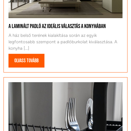
A laminált padló az ideális választás a konyhában
A ház belső terének kialakítása során az egyik
legfontosabb szempont a padlóburkolat kiválasztása. A
konyha [...]
Olvass
Olvass tovább
tovább