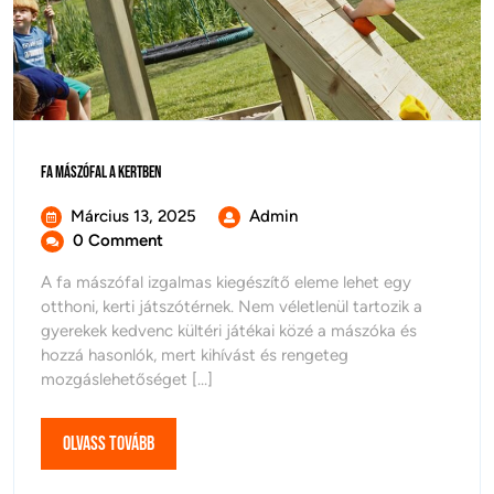
Fa
Fa Mászófal A Kertben
Mászófal
A
Március
Fa
Március 13, 2025
Admin
Kertben
13,
Mászófal
0 Comment
2025
A
A fa mászófal izgalmas kiegészítő eleme lehet egy
Kertben
otthoni, kerti játszótérnek. Nem véletlenül tartozik a
gyerekek kedvenc kültéri játékai közé a mászóka és
hozzá hasonlók, mert kihívást és rengeteg
mozgáslehetőséget [...]
Olvass
Olvass Tovább
Tovább