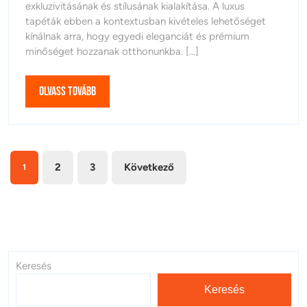
exkluzivitásának és stílusának kialakítása. A luxus
Luxus
tapéták ebben a kontextusban kivételes lehetőséget
Tapéta
kínálnak arra, hogy egyedi eleganciát és prémium
Világa
minőséget hozzanak otthonunkba. [...]
Olvass
Olvass Tovább
Tovább
Bejegyzések
2
3
Következő
1
lapozása
Keresés
Keresés