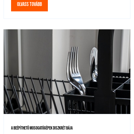
Olvass
Olvass Tovább
Tovább
A
A Beépíthető Mosogatógépek Diszkrét Bája
Beépíthető