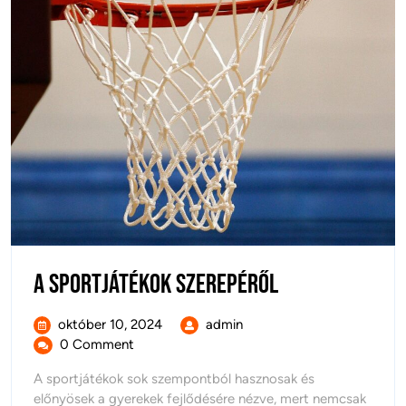
A
A sportjátékok szerepéről
sportjátékok
október
A
október 10, 2024
admin
szerepéről
10,
sportjátékok
0 Comment
2024
szerepéről
A sportjátékok sok szempontból hasznosak és
előnyösek a gyerekek fejlődésére nézve, mert nemcsak