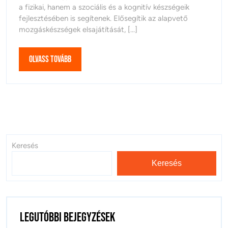
a fizikai, hanem a szociális és a kognitív készségeik
fejlesztésében is segítenek. Elősegítik az alapvető
mozgáskészségek elsajátítását, [...]
Olvass
Olvass tovább
tovább
Keresés
Keresés
Legutóbbi bejegyzések