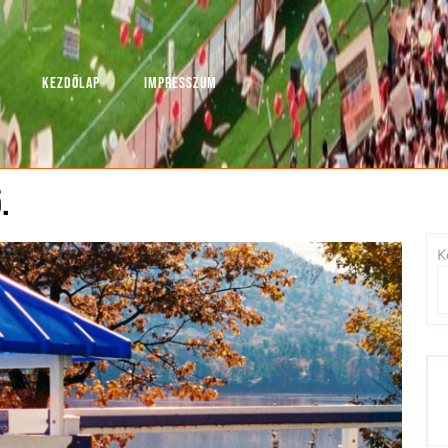
KEZDŐLAP
IMPRESSZUM
.
K