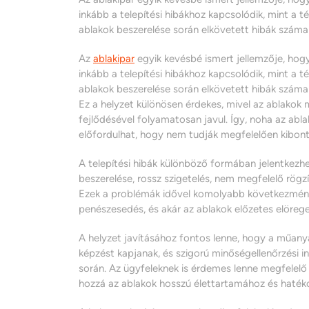
inkább a telepítési hibákhoz kapcsolódik, mint a 
ablakok beszerelése során elkövetett hibák száma
Az
ablakipar
egyik kevésbé ismert jellemzője, hog
inkább a telepítési hibákhoz kapcsolódik, mint a 
ablakok beszerelése során elkövetett hibák száma
Ez a helyzet különösen érdekes, mivel az ablakok 
fejlődésével folyamatosan javul. Így, noha az abla
előfordulhat, hogy nem tudják megfelelően kibonta
A telepítési hibák különböző formában jelentkezh
beszerelése, rossz szigetelés, nem megfelelő rö
Ezek a problémák idővel komolyabb következménye
penészesedés, és akár az ablakok előzetes elörege
A helyzet javításához fontos lenne, hogy a műan
képzést kapjanak, és szigorú minőségellenőrzési i
során. Az ügyfeleknek is érdemes lenne megfelelő
hozzá az ablakok hosszú élettartamához és haté