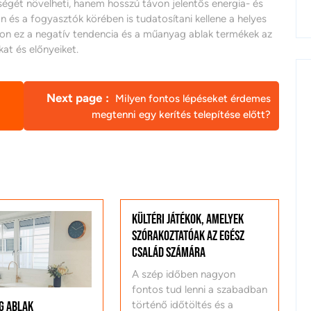
ségét növelheti, hanem hosszú távon jelentős energia- és
 és a fogyasztók körében is tudatosítani kellene a helyes
son ez a negatív tendencia és a műanyag ablak termékek az
at és előnyeiket.
Next page
Milyen fontos lépéseket érdemes
megtenni egy kerítés telepítése előtt?
Kültéri játékok, amelyek
szórakoztatóak az egész
család számára
A szép időben nagyon
fontos tud lenni a szabadban
g ablak
történő időtöltés és a