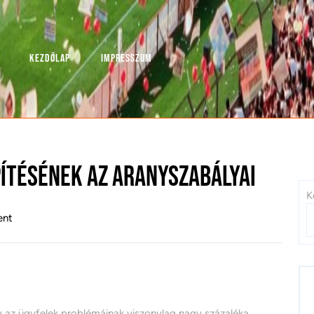
KEZDŐLAP
IMPRESSZUM
ítésének az aranyszabályai
K
nt
gy az ügyfelek problémáinak viszonylag nagy százaléka