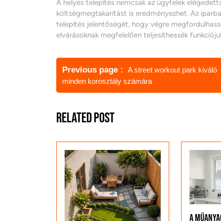
A helyes telepítés nemcsak az ügyfelek elégedett
költségmegtakarítást is eredményezhet. Az iparban
telepítés jelentőségét, hogy végre megfordulhas
elvárásoknak megfelelően teljesíthessék funkciójuk
Bejegyzés
Previous page
A street workout park kiváló
navigáció
minden korosztály számára
Related Post
A műanya