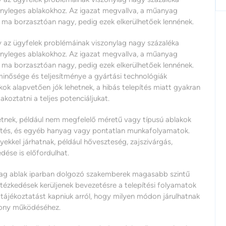
tényleges ablakokhoz. Az igazat megvallva, a műanyag
 ma borzasztóan nagy, pedig ezek elkerülhetőek lennének.
y az ügyfelek problémáinak viszonylag nagy százaléka
tényleges ablakokhoz. Az igazat megvallva, a műanyag
 ma borzasztóan nagy, pedig ezek elkerülhetőek lennének.
minősége és teljesítménye a gyártási technológiák
kok alapvetően jók lehetnek, a hibás telepítés miatt gyakran
koztatni a teljes potenciáljukat.
etnek, például nem megfelelő méretű vagy típusú ablakok
gzítés, és egyéb hanyag vagy pontatlan munkafolyamatok.
kkel járhatnak, például hőveszteség, zajszivárgás,
dése is előfordulhat.
yag ablak iparban dolgozó szakemberek magasabb szintű
ntézkedések kerüljenek bevezetésre a telepítési folyamatok
 tájékoztatást kapniuk arról, hogy milyen módon járulhatnak
kony működéséhez.