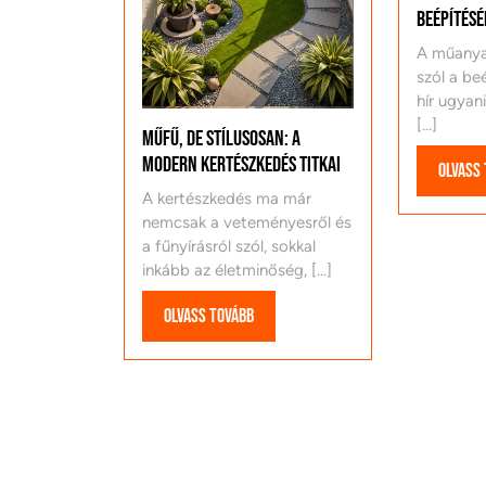
beépítésé
A műanya
szól a beé
hír ugyan
[...]
Műfű, de stílusosan: a
modern kertészkedés titkai
Olvass
A kertészkedés ma már
nemcsak a veteményesről és
a fűnyírásról szól, sokkal
inkább az életminőség, [...]
Olvass
Olvass tovább
tovább