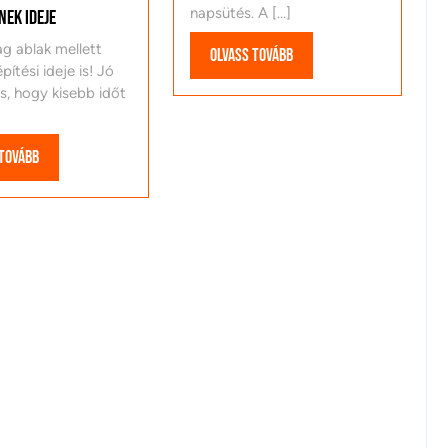
napsütés. A [...]
nek ideje
g ablak mellett
Olvass
Olvass tovább
pítési ideje is! Jó
tovább
is, hogy kisebb időt
Olvass
 tovább
tovább