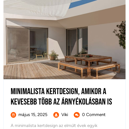
Minimalista kertdesign, amikor a
Minim
kevesebb több az árnyékolásban is
kertd
május
Minimalista
május 15, 2025
Viki
0 Comment
amiko
15,
kertdesign,
A minimalista kertdesign az elmúlt évek egyik
2025
amikor