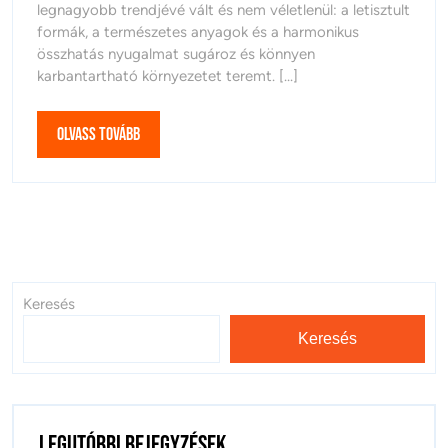
a
legnagyobb trendjévé vált és nem véletlenül: a letisztult
a
formák, a természetes anyagok és a harmonikus
kevesebb
keves
összhatás nyugalmat sugároz és könnyen
több
karbantartható környezetet teremt. [...]
több
az
árnyékolásban
az
is
Olvass
Olvass tovább
árnyé
tovább
is
Keresés
Keresés
Legutóbbi bejegyzések