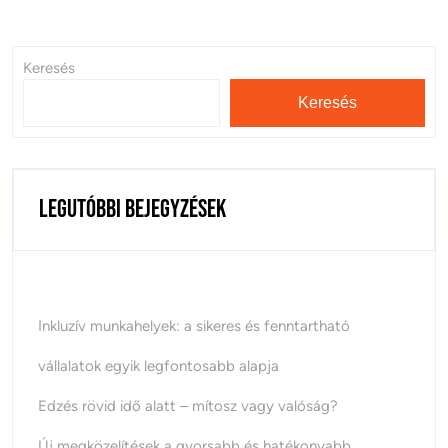
Keresés
Keresés
Legutóbbi bejegyzések
Inkluzív munkahelyek: a sikeres és fenntartható
vállalatok egyik legfontosabb alapja
Edzés rövid idő alatt – mítosz vagy valóság?
Új megközelítések a gyorsabb és hatékonyabb