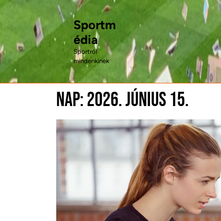
Skip
to
Sportm
content
édia
Sportról
mindenkinek
Nap:
2026. június 15.