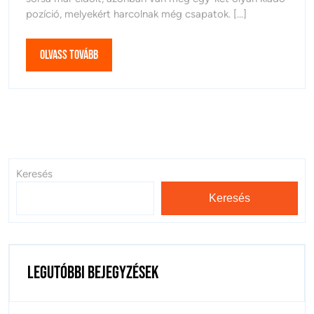
pozíció, melyekért harcolnak még csapatok. [...]
Olvass
Olvass tovább
tovább
Keresés
Keresés
Legutóbbi bejegyzések