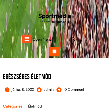
Skip
to
content
Sportmédia
Sportról mindenkinek
Open
Open Menu
Menu
Egészséges életmód
június
Egészséges
június 8, 2022
admin
0 Comment
8,
életmód
2022
Categories :
Életmód