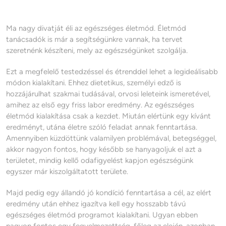
Ma nagy divatját éli az egészséges életmód. Életmód
tanácsadók is már a segítségünkre vannak, ha tervet
szeretnénk készíteni, mely az egészségünket szolgálja.
Ezt a megfelelő testedzéssel és étrenddel lehet a legideálisabb
módon kialakítani. Ehhez dietetikus, személyi edző is
hozzájárulhat szakmai tudásával, orvosi leleteink ismeretével,
amihez az első egy friss labor eredmény. Az egészséges
életmód kialakítása csak a kezdet. Miután elértünk egy kívánt
eredményt, utána életre szóló feladat annak fenntartása.
Amennyiben küzdöttünk valamilyen problémával, betegséggel,
akkor nagyon fontos, hogy később se hanyagoljuk el azt a
területet, mindig kellő odafigyelést kapjon egészségünk
egyszer már kiszolgáltatott területe.
Majd pedig egy állandó jó kondíció fenntartása a cél, az elért
eredmény után ehhez igazítva kell egy hosszabb távú
egészséges életmód programot kialakítani. Ugyan ebben