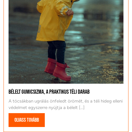
Bélelt gumicsizma, a praktikus téli darab
A tócsákban ugrálás önfeledt örömét, és a téli hideg elleni
védelmet egyszerre nyújtja a bélelt [...]
Olvass
Olvass tovább
tovább