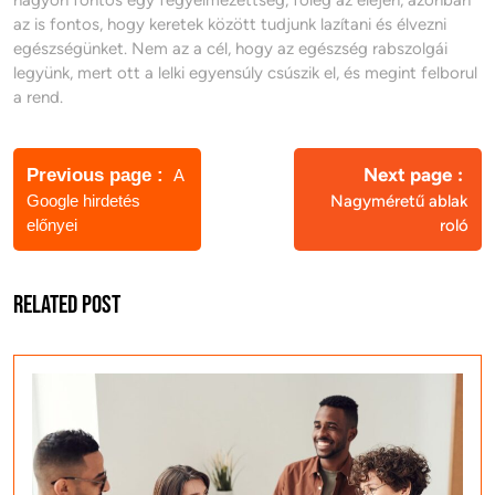
nagyon fontos egy fegyelmezettség, főleg az elején, azonban
az is fontos, hogy keretek között tudjunk lazítani és élvezni
egészségünket. Nem az a cél, hogy az egészség rabszolgái
legyünk, mert ott a lelki egyensúly csúszik el, és megint felborul
a rend.
Bejegyzés
navigáció
Next page
Previous page
A
Google hirdetés
Nagyméretű ablak
előnyei
roló
Related Post