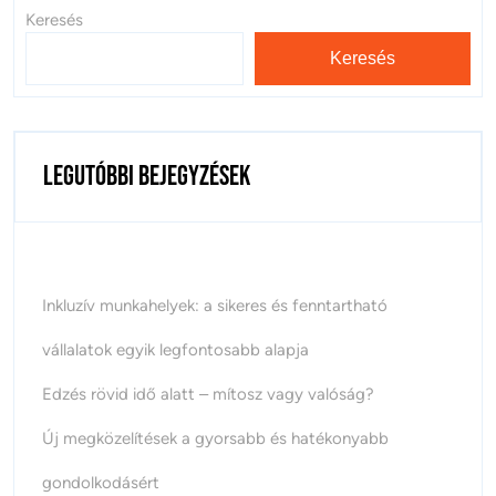
Keresés
Keresés
Legutóbbi bejegyzések
Inkluzív munkahelyek: a sikeres és fenntartható
vállalatok egyik legfontosabb alapja
Edzés rövid idő alatt – mítosz vagy valóság?
Új megközelítések a gyorsabb és hatékonyabb
gondolkodásért