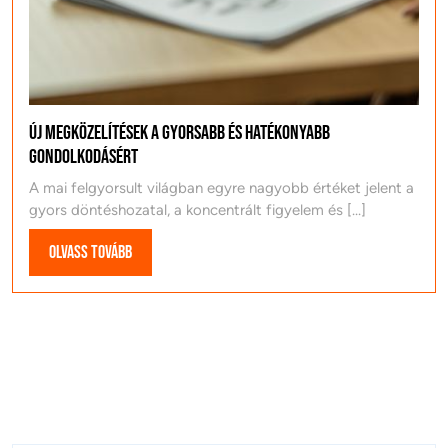
Új megközelítések a gyorsabb és hatékonyabb
gondolkodásért
A mai felgyorsult világban egyre nagyobb értéket jelent a
gyors döntéshozatal, a koncentrált figyelem és [...]
Olvass
Olvass tovább
tovább