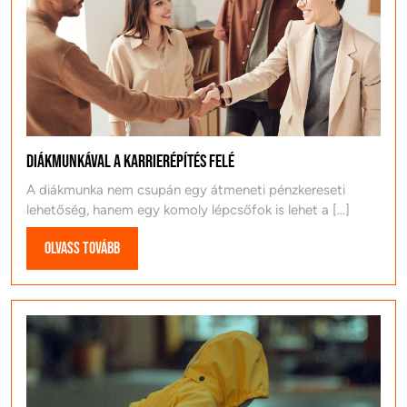
Diákmunkával a karrierépítés felé
A diákmunka nem csupán egy átmeneti pénzkereseti
lehetőség, hanem egy komoly lépcsőfok is lehet a [...]
Olvass
Olvass tovább
tovább