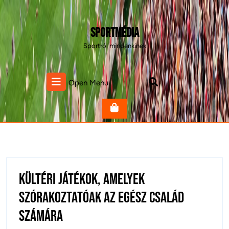
Skip
to
content
Sportmédia
Sportról mindenkinek
Open
Open Menu
Menu
Kültéri játékok, amelyek
szórakoztatóak az egész család
Kültéri
számára