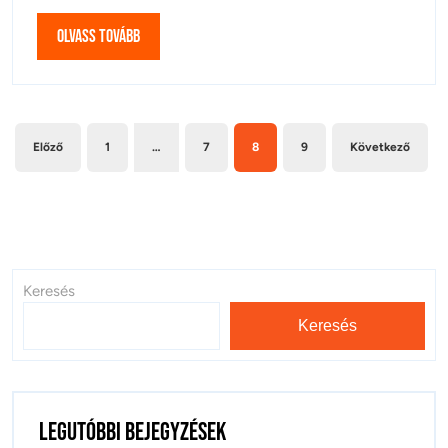
Olvass
Olvass tovább
tovább
Bejegyzések
Előző
1
…
7
8
9
Következő
lapozása
Keresés
Keresés
Legutóbbi bejegyzések